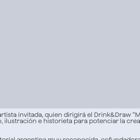
rtista invitada, quien dirigirá el Drink&Draw “
ilustración e historieta para potenciar la crea
torial argentina muy reconocida, cofundadora d