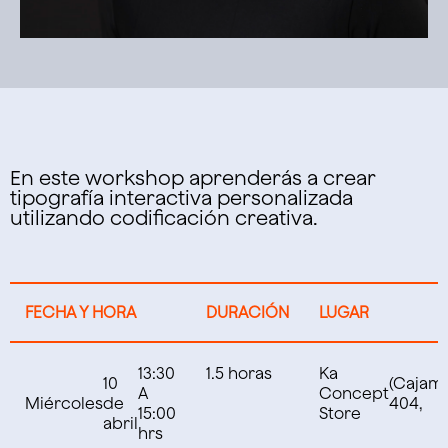
En este workshop aprenderás a crear
tipografía interactiva personalizada
utilizando codificación creativa.
FECHA Y HORA
DURACIÓN
LUGAR
13:30
1.5 horas
Ka
10
(Cajam
A
Concept
Miércoles
de
404,
15:00
Store
abril
hrs