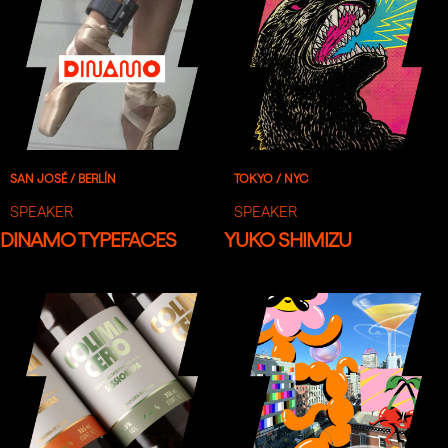
SAN JOSÉ / BERLÍN
TOKYO / NYC
SPEAKER
SPEAKER
DINAMO TYPEFACES
YUKO SHIMIZU