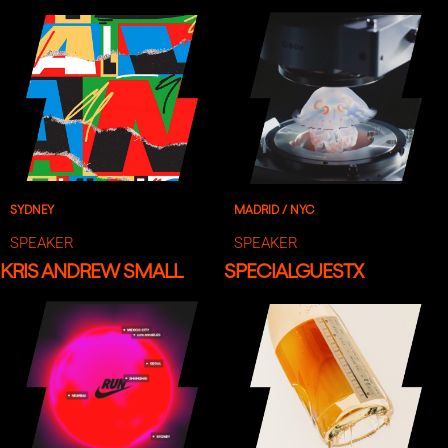
SYDNEY
MADRID / NYC
SPEAKER
SPEAKER
KRIS ANDREW SMALL
SPECIALGUESTX