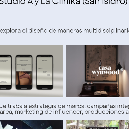
tudio A y La Clinika (San Isidro)
xplora el diseño de maneras multidisciplinarias
e trabaja estrategia de marca, campañas integra
arca, marketing de influencer, producciones au