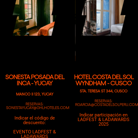
SONESTA POSADA DEL
HOTEL COSTA DEL SOL
INCA - YUCAY
WYNDHAM - CUSCO
STA. TERESA ST 344, CUSCO
MANCO II 123, YUCAY
RESERVAS:
RESERVAS:
RGARCIA@COSTADELSOLPERU.CO
SONESTAYUCAY@GHLHOTELES.COM
Indicar participación en
Indicar el código de
LADFEST & LADAWARDS
descuento:
2025
EVENTO LADFEST &
LADAWARDS